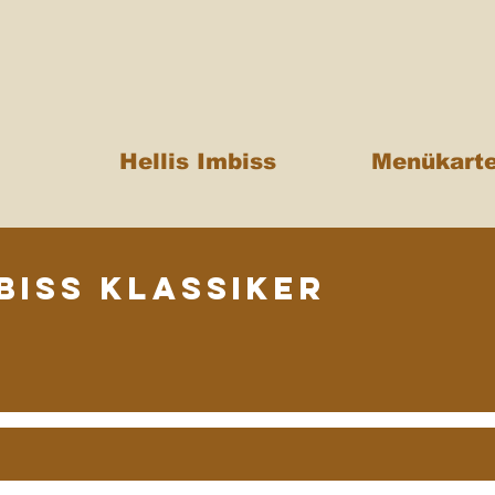
Hellis Imbiss
Menükart
biss Klassiker