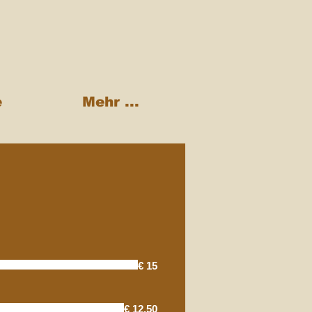
e
Mehr ...
€ 15
€ 12,50