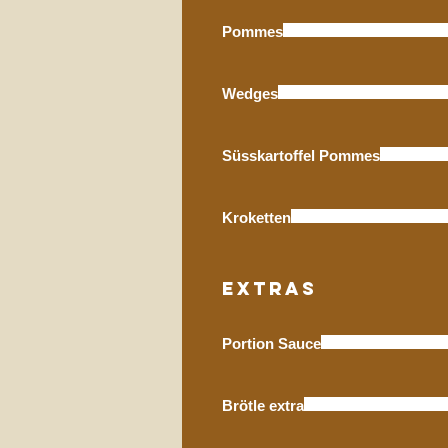
Pommes
Wedges
Süsskartoffel Pommes
Kroketten
Extras
Portion Sauce
Brötle extra