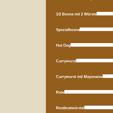
1/2 Bosna mit 2 Würste
Spezialbosna
Hot Dog
Currywurst
Currywurst mit Mayonaise
Rote
Rostbratwürstel