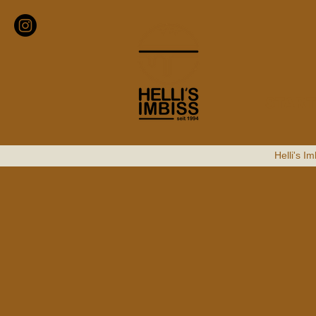
START
Helli's I