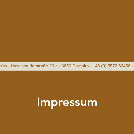
Hellis Imbiss
Menükart
mbiss - Haselstauderstraße 26 a - 6850 Dornbirn - +43 (0) 5572 32458 
Impressum