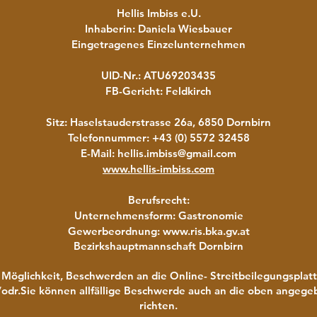
Hellis Imbiss e.U.
Inhaberin: Daniela Wiesbauer
Eingetragenes Einzelunternehmen
UID-Nr.: ATU69203435
FB-Gericht: Feldkirch
Sitz: Haselstauderstrasse 26a, 6850 Dornbirn
Telefonnummer: +43 (0) 5572 32458
E-Mail: hellis.imbiss@gmail.com
www.hellis-imbiss.com
Berufsrecht:
Unternehmensform: Gastronomie
Gewerbeordnung:
www.ris.bka.gv.at
Bezirkshauptmannschaft Dornbirn
Möglichkeit, Beschwerden an die Online- Streitbeilegungsplatt
/odr.Sie
können allfällige Beschwerde auch an die oben angege
richten.